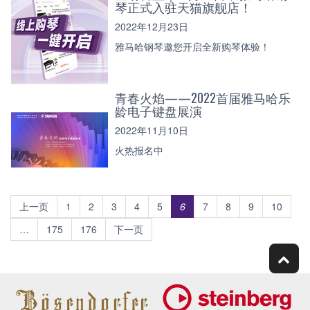
琴正式入驻天猫旗舰店！
2022年12月23日
雅马哈钢琴邀您开启全新购琴体验！
青春火焰——2022首届雅马哈乐
龄电子键盘展演
2022年11月10日
火热报名中
上一页
1
2
3
4
5
6
7
8
9
10
…
175
176
下一页