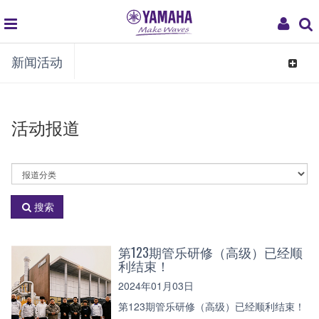
global
My
新闻活动
navigation
Acco
Toggle
navigat
活动报道
活
动
分
搜索
类
第123期管乐研修（高级）已经顺
利结束！
2024年01月03日
第123期管乐研修（高级）已经顺利结束！