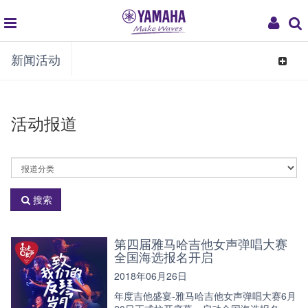
global
My
新闻活动
navigation
Acco
Toggle
navigat
活动报道
活
动
分
搜索
类
第四届雅马哈吉他女声弹唱大赛
全国海选报名开启
2018年06月26日
年度吉他盛宴-雅马哈吉他女声弹唱大赛6月