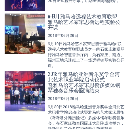
20日正式拉开序幕，启动全国海选报名。
e-EU | 雅马哈远程艺术教育联盟
雅马哈艺术家宋思衡远程实验公
开课
2018年06月26日
6月19日雅马哈艺术家宋思衡于雅马哈e联
远程艺术教育联盟成员之一的石家庄雅观琴
行雅马哈智慧音乐厅内，为石家庄、南通、
福州三地乐迷献上了一场远程钢琴实验公开
课。
2018年雅马哈亚洲音乐奖学金河
北艺术职业学院启动仪式
暨雅马哈艺术家宋思衡多媒体钢
琴独奏音乐会圆满结束
2018年06月26日
6月20日2018雅马哈亚洲音乐奖学金河北艺
术职业学院启动仪式暨雅马哈艺术家宋思衡
《咪咪噜外滩历险记》多媒体钢琴独奏音乐
会，在石家庄勒泰国际庄大剧院成功举办，
活动吸引了众多院校的师生前来观看。