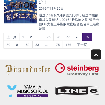
炉！
2016年11月25日
通过了6月到9月的激烈比拼，经过严格的
审核以及确认，2016 “雅马哈之星”管乐卡
拉OK大赛上半期的家庭组晋级名单已经出
炉啦！
上一页
1
2
…
75
76
77
78
79
80
81
82
83
…
175
176
下一页