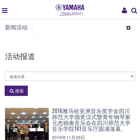
global
My
新闻活动
navigation
Acco
Toggle
navigat
活动报道
活
动
分
搜索
类
2016雅马哈亚洲音乐奖学金四川
师范大学颁奖仪式暨青年钢琴家
元杰独奏音乐会在四川师范大学
音乐学院101音乐厅圆满落幕。
2016年11月26日