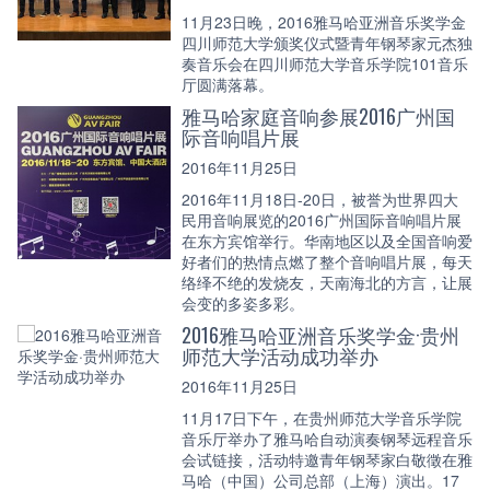
11月23日晚，2016雅马哈亚洲音乐奖学金
四川师范大学颁奖仪式暨青年钢琴家元杰独
奏音乐会在四川师范大学音乐学院101音乐
厅圆满落幕。
雅马哈家庭音响参展2016广州国
际音响唱片展
2016年11月25日
2016年11月18日-20日，被誉为世界四大
民用音响展览的2016广州国际音响唱片展
在东方宾馆举行。华南地区以及全国音响爱
好者们的热情点燃了整个音响唱片展，每天
络绎不绝的发烧友，天南海北的方言，让展
会变的多姿多彩。
2016雅马哈亚洲音乐奖学金·贵州
师范大学活动成功举办
2016年11月25日
11月17日下午，在贵州师范大学音乐学院
音乐厅举办了雅马哈自动演奏钢琴远程音乐
会试链接，活动特邀青年钢琴家白敬徵在雅
马哈（中国）公司总部（上海）演出。17