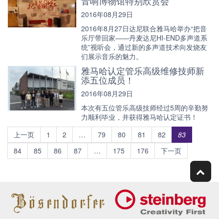
音响博物馆特别欣赏会
2016年08月29日
2016年8月27日达尼联合雅马哈举办“把音
乐厅带回家——丹麦达尼HI-END多声道系
统”视听会，通过新的多声道技术向发烧友
们展示音乐的魅力。
雅马哈认定管乐高级维修技师新
添五位成员！
2016年08月29日
本次有五位管乐高级技师经过5周的辛勤努
力顺利毕业，并获得雅马哈认定证书！
上一页
1
2
…
79
80
81
82
83
84
85
86
87
…
175
176
下一页