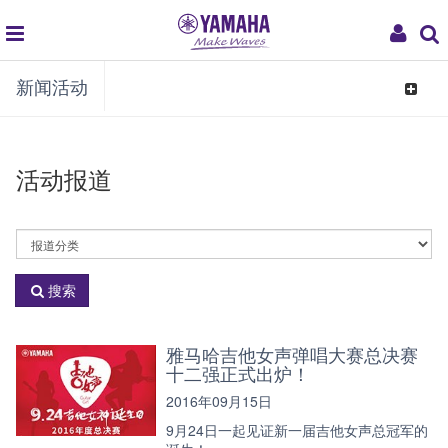
global
My
新闻活动
navigation
Acco
Toggle
navigat
活动报道
活
动
分
搜索
类
雅马哈吉他女声弹唱大赛总决赛
十二强正式出炉！
2016年09月15日
9月24日一起见证新一届吉他女声总冠军的