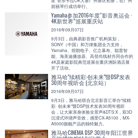
星”管乐卡拉OK大赛广州赛区初赛，在广州
箭丽琴行成功举行。
Yamaha参加2016年度“影音奥运会 ·
4K新世界”巡展重庆站
2016年09月07日
9月3日，由典易影音推广机构策划，
SONY（中国）和万律集团全力支持，
Yamaha、煜朗电子、亿立幕布、聪普智
能、海美迪播放器、高登尚线材共同合作的
4K及家庭影院典范巡展在重庆洲际酒店展
开了活动。
雅马哈"续精彩·创未来"暨DSP发表
30周年视听会 (北京站）
2016年09月07日
9月3日，雅马哈联合北京影音汇举办"续精
彩· 创未来"暨DSP技术发表30周年视听
会，让大家亲身体验全景声&DTS:X，双3D
沉浸式环绕声音效，感受CX-A5100，MX-
A5000旗舰产品的独特魅力。
雅马哈CINEMA DSP 30周年阳江世界