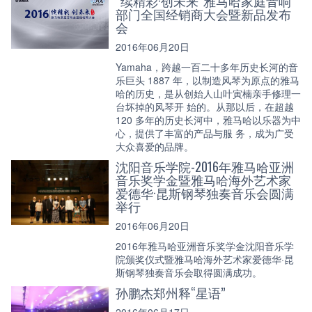
“续精彩·创未来”雅马哈家庭音响
部门全国经销商大会暨新品发布
会
2016年06月20日
Yamaha，跨越一百二十多年历史长河的音
乐巨头 1887 年，以制造风琴为原点的雅马
哈的历史，是从创始人山叶寅楠亲手修理一
台坏掉的风琴开 始的。从那以后，在超越
120 多年的历史长河中，雅马哈以乐器为中
心，提供了丰富的产品与服 务，成为广受
大众喜爱的品牌。
沈阳音乐学院-2016年雅马哈亚洲
音乐奖学金暨雅马哈海外艺术家
爱德华·昆斯钢琴独奏音乐会圆满
举行
2016年06月20日
2016年雅马哈亚洲音乐奖学金沈阳音乐学
院颁奖仪式暨雅马哈海外艺术家爱德华·昆
斯钢琴独奏音乐会取得圆满成功。
孙鹏杰郑州释“星语”