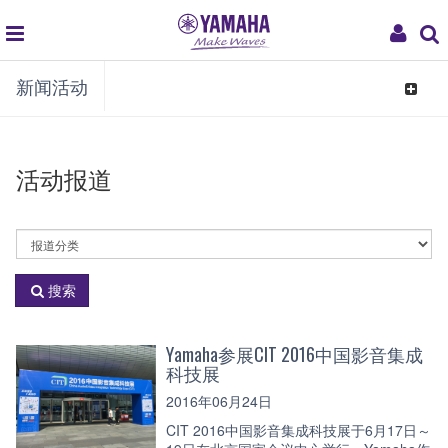
global
My
新闻活动
navigation
Acco
Toggle
navigat
活动报道
活
动
分
搜索
类
Yamaha参展CIT 2016中国影音集成
科技展
2016年06月24日
CIT 2016中国影音集成科技展于6月17日～