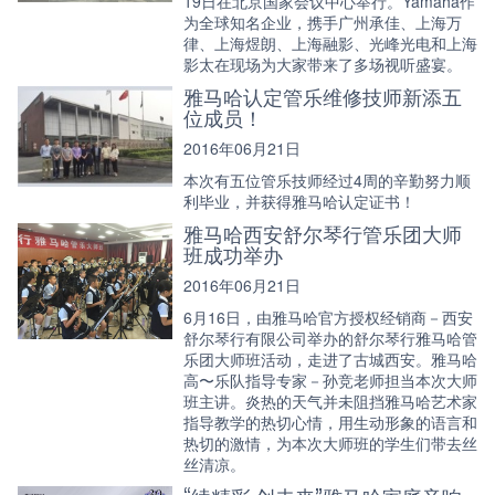
19日在北京国家会议中心举行。Yamaha作
为全球知名企业，携手广州承佳、上海万
律、上海煜朗、上海融影、光峰光电和上海
影太在现场为大家带来了多场视听盛宴。
雅马哈认定管乐维修技师新添五
位成员！
2016年06月21日
本次有五位管乐技师经过4周的辛勤努力顺
利毕业，并获得雅马哈认定证书！
雅马哈西安舒尔琴行管乐团大师
班成功举办
2016年06月21日
6月16日，由雅马哈官方授权经销商－西安
舒尔琴行有限公司举办的舒尔琴行雅马哈管
乐团大师班活动，走进了古城西安。雅马哈
高〜乐队指导专家－孙竞老师担当本次大师
班主讲。炎热的天气并未阻挡雅马哈艺术家
指导教学的热切心情，用生动形象的语言和
热切的激情，为本次大师班的学生们带去丝
丝清凉。