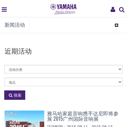
global
My
新闻活动
navigation
Acco
Toggle
navigat
近期活动
活
动
分
地
类
点
搜索
雅马哈家庭音响携手达尼即将参
展 2015广州国际音响展
活动时间：2015-09-11 - 2015-09-13