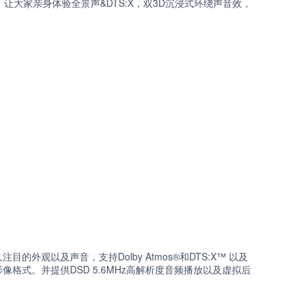
，让大家亲身体验全景声&DTS:X，双3D沉浸式环绕声音效，
的外观以及声音，支持Dolby Atmos®和DTS:X™ 以及
.2020影像格式。并提供DSD 5.6MHz高解析度音频播放以及虚拟后