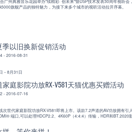
合广州典雅音乐花园举办"续精彩· 创未来"暨DSP技术发表30周年视听会
MX-A5000旗舰产品的独特魅力，为接下来多个城市的视听活动拉开序幕。
夏季以旧换新促销活动
- 2016-08-31
日－8月31日
道家庭影院功放RX-V581天猫优惠买赠活动
- 2016-07-16
线次世代家庭影院功放RX-V581即将上市。该款7.2声道的AV功放拥有引人注目
HDMI® 端口,可以处理HDCP2.2、4K60P（4:4:4）传输，HDR和BT
比拼，等你来拼！