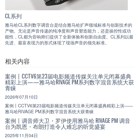
CL系列
雅马哈CL系列数字调音台是结合雅马哈扩声领域标准与创新技术的
产物。无论是声音传递的纯净度和声音塑造能力，还是操控性或功
能性，CL都为音响师们提供了全新体验和创新自由度。CL系列以最
先进、最富表现力的形式体现了现场声音的领先标准。
相关内容
案例丨CCTV6第23届电影频道传媒关注单元闭幕盛典
精彩上演——雅马哈RIVAGE PM系列数字混音系统大获
青睐
2026年07月10日
案例丨CCTV6第23届电影频道传媒关注单元闭幕盛典精彩上演——
雅马哈RIVAGE PM系列数字混音系统大获青睐
案例丨调音师大卫・罗伊使用雅马哈 RIVAGE PM 调音
台为凯恩・布朗打造令人难忘的听觉盛宴
2025年11月04日