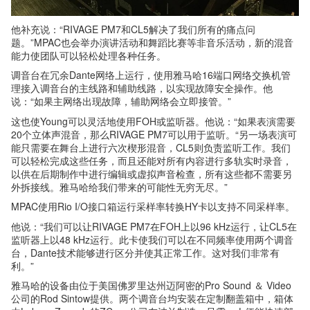
他补充说：“RIVAGE PM7和CL5解决了我们所有的痛点问
题。”MPAC也会举办演讲活动和舞蹈比赛等非音乐活动，新的混音
能力使团队可以轻松处理各种任务。
调音台在冗余Dante网络上运行，使用雅马哈16端口网络交换机管
理接入调音台的主线路和辅助线路，以实现故障安全操作。他
说：“如果主网络出现故障，辅助网络会立即接管。”
这也使Young可以灵活地使用FOH或监听器。他说：“如果表演需要
20个立体声混音，那么RIVAGE PM7可以用于监听。“另一场表演可
能只需要在舞台上进行六次楔形混音，CL5则负责监听工作。我们
可以轻松完成这些任务，而且还能对所有内容进行多轨实时录音，
以供在后期制作中进行编辑或虚拟声音检查，所有这些都不需要另
外拆接线。雅马哈给我们带来的可能性无穷无尽。”
MPAC使用Rio I/O接口箱运行采样率转换HY卡以支持不同采样率。
他说：“我们可以让RIVAGE PM7在FOH上以96 kHz运行，让CL5在
监听器上以48 kHz运行。此卡使我们可以在不同频率使用两个调音
台，Dante技术能够进行区分并使其正常工作。这对我们非常有
利。”
雅马哈的设备由位于美国佛罗里达州迈阿密的Pro Sound ＆ Video
公司的Rod Sintow提供。两个调音台均安装在定制翻盖箱中，箱体