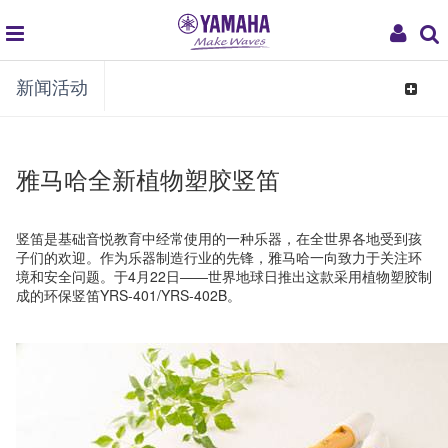
global
My
新闻活动
navigation
Acco
Toggle
navigat
雅马哈全新植物塑胶竖笛
竖笛是基础音悦教育中经常使用的一种乐器，在全世界各地受到孩
子们的欢迎。作为乐器制造行业的先锋，雅马哈一向致力于关注环
境和安全问题。于4月22日――世界地球日推出这款采用植物塑胶制
成的环保竖笛YRS-401/YRS-402B。