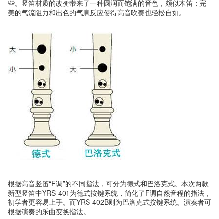
些。竖笛材质的改变带来了一种圆润而饱满的音色，颇似木笛；完
美的气流阻力和出色的气息反应使得高音吹奏也轻松自如。
根据高音竖笛“F调”的不同指法，可分为德式和巴洛克式。本次两款
新型竖笛中YRS-401为德式按键系统，简化了F调自然音程的指法，
初学者更容易上手。而YRS-402B则为巴洛克式按键系统。演奏者可
根据演奏的乐曲变换指法。