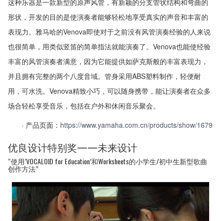
这种乐器是一款新型的原声风管，有新颖的分支管状结构和弯曲的
形状，开发的目的是使演奏者能够轻松地享受真实的声音和丰富的
表现力。雅马哈的Venova即使对于之前没有风管演奏经验的人来说
也很简单，用类似竖笛的简单指法就能演奏了。Venova也能使经验
丰富的风管演奏者满意，因为它能提供如萨克斯般的丰富表现力，
并且拥有完整的两个八度音域。管身采用ABS塑料制作，轻便耐
用，可水洗。Venova精致小巧，可以随身携带，能让演奏者在众多
场合轻松享受音乐，包括在户外和休闲音乐聚会。
· 产品页面：
https://www.yamaha.com.cn/products/show/1679
优良设计特别奖——未来设计
“使用‘VOCALOID for Education’和Worksheets的小学生/初中生新型歌曲
创作方法”