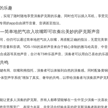
的乐趣
节，实现了随时随地享受演奏萨克斯的乐趣。同时也可以插入耳机，享受
专用的app自由调节音量、音调甚至指法。
——简单地把气吹入吹嘴即可吹奏出美妙的萨克斯声音
同，但仍可以通过简单地把气吹入吹嘴，再搭配正确的指法，无需完美掌
节音量和音调。YDS-150的采样声音来自于精心录制的雅马哈高音、中
有合成器等其他声音，合计有73种乐器声音。演奏者可以用自己喜欢的乐
和共鸣
同的按键布局、吹嘴和拇指托，演奏者可以体验到自然的演奏感。同时配备黄
一体型声学系统”增加了真实、奢华的共鸣，以带给演奏者与演奏原声萨克
一款能让更多人演奏的萨克斯。所有人都希望能够在一生中至少演奏一次喜欢的
声音范围宽广、表现力丰富，非常适合经验丰富的萨克斯演奏者和初学者