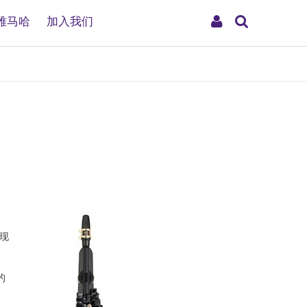
搜
My
雅马哈
加入我们
索
Account
现
的