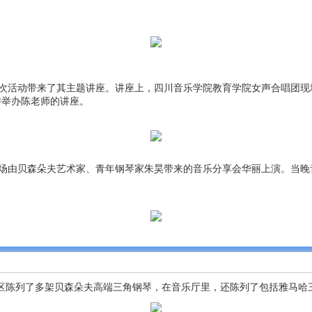
本次活动带来了其主题讲座。讲座上，四川音乐学院教育学院女声合唱团现
待举办陈老师的讲座。
一场由贝森朵夫艺术家、青年钢琴家朱昊带来的音乐分享会华丽上演。当晚
区陈列了多架贝森朵夫高端三角钢琴，在音乐厅里，还陈列了包括雅马哈三