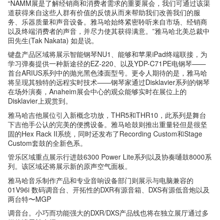
“NAMM展是了解经销商和消费者需求的重要展会，我们可通过该渠
道获得来自这些人群有价值的反馈从而来帮助我们改善我们的服
务、乐器质量和声音设备。雅马哈始终紧密聆听来自市场、经销商
以及终端消费者的声音，并尽力使其获得满意。”雅马哈北美总裁中
田先生(Tak Nakata) 如是说。
键盘产品区域将展示智能钢琴NU1、能够和苹果iPad终端联接，为
学习弹奏提供一种新途径的EZ-220、以及YDP-C71PE电钢琴——
首台ARIUS系列中的抛光黑色漆面型号。更令人期待的是，雅马哈
将呈现其独特的远程实时技术——钢琴家通过Disklavier系列的钢琴
在场外演奏，Anaheim展会中心的观众能够实时在展位上的
Disklavier上观赏到。
雅马哈吉他展位引入新概念功放，THR5和THR10，此系列是舞台
下吉他手公认的完美的便携设备。雅马哈鼓则推出重量轻但是很坚
固的Hex Rack II系统，同时还发布了Recording Custom和Stage
Custom套鼓的全新色系。
管乐区域重点展示行进鼓6300 Power Lite系列以及协奏嗵鼓8000系
列。该区域还将展示新的原声空气面板。
雅马哈音乐制作产品和专业音响设备部门则展示与电脑兼容的
01V96i 数码调音台、开拓性的DXR有源音箱、DXS有源低音炮以及
两台特〜MGP
调音台。小巧而功能强大的DXR/DXS产品线也将在独立展厅通过多