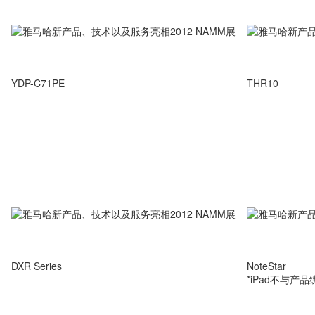
YDP-C71PE
THR10
DXR Series
NoteStar
*iPad不与产