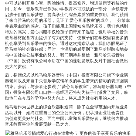
中可以起到开启心智、陶冶性情、提高修养、增进健康等有益的作
用，如今，音乐教育已作为小学教育不可或缺的一部分，承载着开
启孩子们的音乐梦想、提高学生们综合素质的重要作用。我们获赠
了来自雅马哈公司的乐器，见证了‘爱心音乐教室’的成立，十分荣幸
并表示由衷的感谢。孩子们能用上国际知名品牌乐器，我们也感到
特别的高兴，爱心捐赠不仅给孩子们带来了温暖，也对学校的音乐
教育器材配备方面提供了有力的支持，使孩子们在学校里有更多的
机会享受到音乐带来的快乐。通过这次捐赠活动，我们亲眼见证了
雅马哈的社会责任感；同时，也深切的感受到了雅马哈脚踏实地参
与中国社会公益事业的努力。我们期待并相信，雅马哈乐器音响
（中国）投资有限公司今后在中国的蓬勃发展以及对中国社会做出
更大的贡献。”
后，捐赠仪式以雅马哈乐器音响（中国）投资有限公司旗下专业演
奏老师以及来自中央音乐学院钢琴系的学生带来的精彩的表演圆满
结束。会后，与会者还参观了“爱心音乐教室”，雅马哈乐器音响（中
国）投资有限公司山口静一总经理还特别为孩子们派发了文具，鼓
励他们在今后的学习中努力向上，将来成为社会有用的人才。
雅马哈作为世界上的综合乐器制造商，除了在全球范围内开展业务
活动以外，始终注重自己的企业公民身份，积承担企业社会责任，
为创建更美好的社会、面向中国儿童和音乐爱好者，继续努力推动
音乐教育事业的发展贡献一己之力。