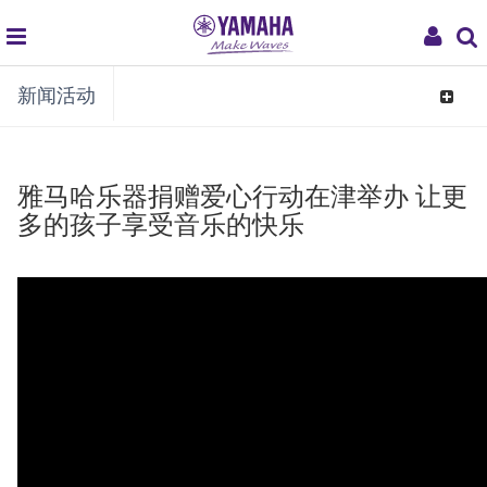
global
My
新闻活动
navigation
Acco
Toggle
navigat
雅马哈乐器捐赠爱心行动在津举办 让更
多的孩子享受音乐的快乐