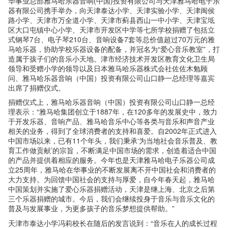
华事业总部雅马哈乐器音响(中国)投资有限公司与天津雅马哈电子乐
器有限公司携手举办，向天津泰达小学、天津实验小学、天津闽侯
路小学、天津市万全道小学、天津市蓟县西山一中小学、天津宝坻
区大口屯镇中心小学、天津市开发区中学等七所学校捐赠了包括立
式钢琴7台、电子琴210台、音响设备7套等总价值超过70万元的雅
马哈乐器，协助学校乐器设备的配备，并冠名为“爱心音乐教室”，打
造属于孩子们的音乐小天地。津市经济技术开发区教育文化卫生局
领导和受赠小学的领导以及日本雅马哈乐器株式会社佐佐木勉顾
问、雅马哈乐器音响（中国）投资有限公司山口静一总经理等嘉宾
出席了捐赠仪式。
捐赠仪式上，雅马哈乐器音响（中国）投资有限公司山口静一总经
理表示：“雅马哈集团创立于1887年，在120多年的发展史中，致力
于开发乐器、音响产品、雅马哈音乐中心等各类与音乐和声音产业
相关的业务，得到了全球消费者的支持和喜爱。自2002年正式进入
中国市场以来，已有11个年头，我们秉承‘为当地社会音乐普及、教
育工作做贡献’的宗旨，不断满足中国市场的需求，创造着适合中国
的产品并提供着相应的服务。今年也是天津雅马哈电子乐器公司成
立25周年，雅马哈在华事业的不断发展离不开中国社会和消费者的
大力支持。为回馈中国社会的支持与厚爱，自今年春天起，雅马哈
中国策划并实施了爱心乐器捐赠活动，天津是继上海、北京之后第
三个乐器捐赠的城市。今后，我们会继续投身于音乐与音乐文化的
普及与发展事业，为更多孩子的音乐梦想提供帮助。”
天津市泰达小学冯莉校长在随后的发言说到：“音乐在人的成长过程