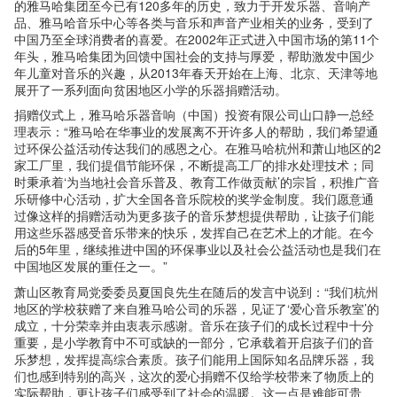
的雅马哈集团至今已有120多年的历史，致力于开发乐器、音响产
品、雅马哈音乐中心等各类与音乐和声音产业相关的业务，受到了
中国乃至全球消费者的喜爱。在2002年正式进入中国市场的第11个
年头，雅马哈集团为回馈中国社会的支持与厚爱，帮助激发中国少
年儿童对音乐的兴趣，从2013年春天开始在上海、北京、天津等地
展开了一系列面向贫困地区小学的乐器捐赠活动。
捐赠仪式上，雅马哈乐器音响（中国）投资有限公司山口静一总经
理表示：“雅马哈在华事业的发展离不开许多人的帮助，我们希望通
过环保公益活动传达我们的感恩之心。在雅马哈杭州和萧山地区的2
家工厂里，我们提倡节能环保，不断提高工厂的排水处理技术；同
时秉承着‘为当地社会音乐普及、教育工作做贡献’的宗旨，积推广音
乐研修中心活动，扩大全国各音乐院校的奖学金制度。我们愿意通
过像这样的捐赠活动为更多孩子的音乐梦想提供帮助，让孩子们能
用这些乐器感受音乐带来的快乐，发挥自己在艺术上的才能。在今
后的5年里，继续推进中国的环保事业以及社会公益活动也是我们在
中国地区发展的重任之一。”
萧山区教育局党委委员夏国良先生在随后的发言中说到：“我们杭州
地区的学校获赠了来自雅马哈公司的乐器，见证了‘爱心音乐教室’的
成立，十分荣幸并由衷表示感谢。音乐在孩子们的成长过程中十分
重要，是小学教育中不可或缺的一部分，它承载着开启孩子们的音
乐梦想，发挥提高综合素质。孩子们能用上国际知名品牌乐器，我
们也感到特别的高兴，这次的爱心捐赠不仅给学校带来了物质上的
实际帮助，更让孩子们感受到了社会的温暖。这一点是难能可贵