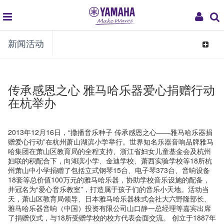
global
My
新闻活动
navigation
Acco
Toggle
navigat
传承感恩之心 雅马哈乐器爱心捐赠行动
在杭举办
2013年12月16日，“撒播音乐种子 传承感恩之心——雅马哈乐器捐
赠爱心行动”在杭州萧山湖滨小学举行。世界知名乐器音响品牌雅马
哈集团在萧山区教育局的全程支持、浙江省妇女儿童基金会及杭州
妇联的积配合下，向湖滨小学、金迪学校、萧西实验学校等18所杭
州萧山中小学捐赠了包括立式钢琴15台、电子琴373台、音响设备
18套等总价值100万元的雅马哈乐器，协助学校音乐设施的配备，
并冠名为“爱心音乐教室”，打造属于孩子们的音乐小天地。活动当
天，萧山区教育局领导、日本雅马哈乐器株式会社大六野隆部长、
雅马哈乐器音响（中国）投资有限公司山口静一总经理等嘉宾出席
了捐赠仪式，与18所受赠学校的校方代表会面交流。 创立于1887年