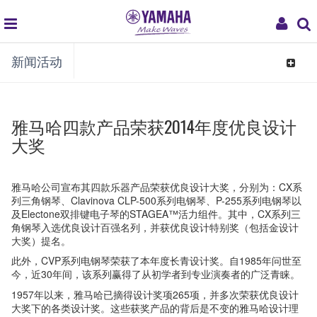
global
My
新闻活动
navigation
Acco
Toggle
navigat
雅马哈四款产品荣获2014年度优良设计
大奖
雅马哈公司宣布其四款乐器产品荣获优良设计大奖，分别为：CX系
列三角钢琴、Clavinova CLP-500系列电钢琴、P-255系列电钢琴以
及Electone双排键电子琴的STAGEA™活力组件。其中，CX系列三
角钢琴入选优良设计百强名列，并获优良设计特别奖（包括金设计
大奖）提名。
此外，CVP系列电钢琴荣获了本年度长青设计奖。自1985年问世至
今，近30年间，该系列赢得了从初学者到专业演奏者的广泛青睐。
1957年以来，雅马哈已摘得设计奖项265项，并多次荣获优良设计
大奖下的各类设计奖。这些获奖产品的背后是不变的雅马哈设计理