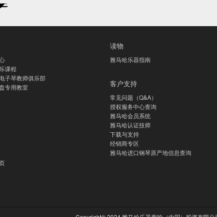
读物
心
雅马哈乐器指南
乐课程
电子琴教师俱乐部
客户支持
盘专用教室
常见问题（Q&A）
授权服务中心查询
雅马哈会员系统
雅马哈认证技师
下载与支持
经销商专区
雅马哈进口钢琴原产地信息查询
页
Copyright© 2024 雅马哈乐器音响（中国）投资有限