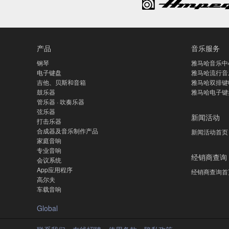
产品
音乐服务
钢琴
雅马哈音乐中
电子键盘
雅马哈流行音
吉他、贝斯和音箱
雅马哈双排键
鼓乐器
雅马哈电子键
管乐器 · 吹奏乐器
弦乐器
新闻活动
打击乐器
合成器及音乐制作产品
新闻活动首页
家庭音响
专业音响
经销商查询
会议系统
App应用程序
经销商查询首
高尔夫
车载音响
Global