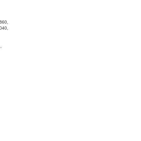
860,
040,
,