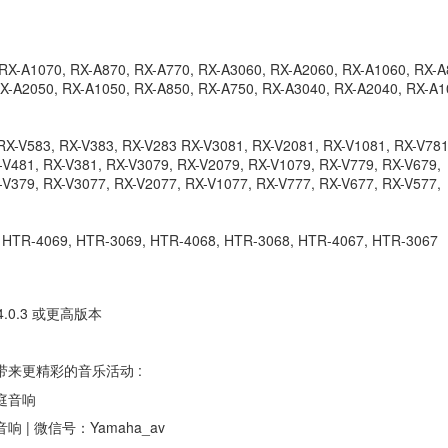
RX-A1070, RX-A870, RX-A770, RX-A3060, RX-A2060, RX-A1060, RX-A
X-A2050, RX-A1050, RX-A850, RX-A750, RX-A3040, RX-A2040, RX-A1
RX-V583, RX-V383, RX-V283 RX-V3081, RX-V2081, RX-V1081, RX-V781
-V481, RX-V381, RX-V3079, RX-V2079, RX-V1079, RX-V779, RX-V679,
-V379, RX-V3077, RX-V2077, RX-V1077, RX-V777, RX-V677, RX-V577,
 HTR-4069, HTR-3069, HTR-4068, HTR-3068, HTR-4067, HTR-3067
S 4.0.3 或更高版本
来更精彩的音乐活动 :
庭音响
| 微信号：Yamaha_av