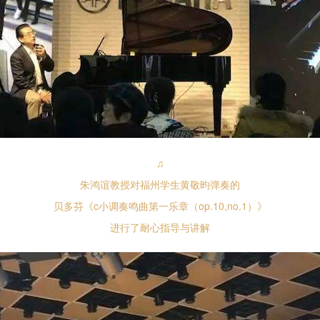
♫
朱鸿谊教授对福州学生黄敬昀弹奏的
贝多芬《c小调奏鸣曲第一乐章（op.10,no.1）》
进行了耐心指导与讲解