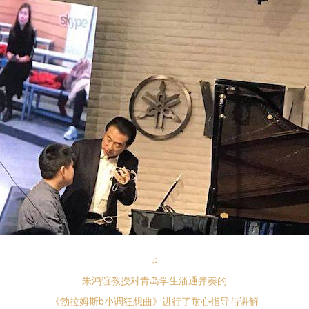
♫
朱鸿谊教授对青岛学生潘通弹奏的
《勃拉姆斯b小调狂想曲》进行了耐心指导与讲解