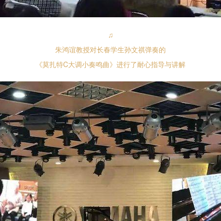
♫
朱鸿谊教授对长春学生孙文祺弹奏的
《莫扎特C大调小奏鸣曲》进行了耐心指导与讲解