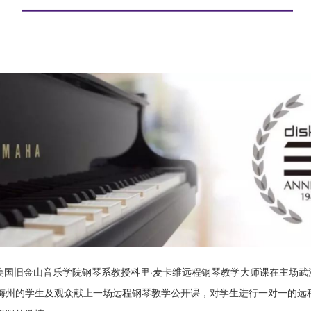
，来自美国旧金山音乐学院钢琴系教授科里·麦卡维远程钢琴教学大师课在主场
梅州的学生及观众献上一场远程钢琴教学公开课，对学生进行一对一的远