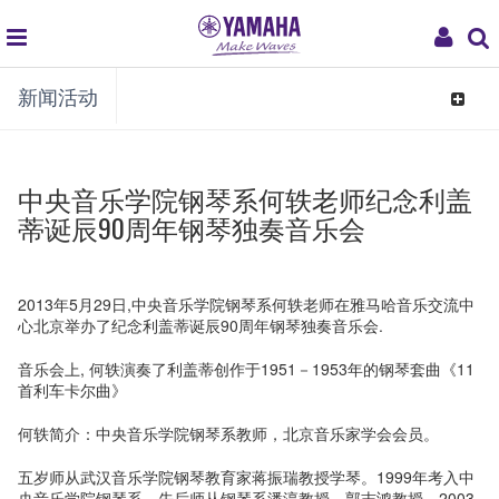
global
My
新闻活动
navigation
Acco
Toggle
navigat
中央音乐学院钢琴系何轶老师纪念利盖
蒂诞辰90周年钢琴独奏音乐会
2013年5月29日,中央音乐学院钢琴系何轶老师在雅马哈音乐交流中
心北京举办了纪念利盖蒂诞辰90周年钢琴独奏音乐会.
音乐会上, 何轶演奏了利盖蒂创作于1951－1953年的钢琴套曲《11
首利车卡尔曲》
何轶简介：中央音乐学院钢琴系教师，北京音乐家学会会员。
五岁师从武汉音乐学院钢琴教育家蒋振瑞教授学琴。1999年考入中
央音乐学院钢琴系，先后师从钢琴系潘淳教授、郭志鸿教授。2003