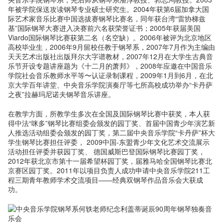
年被学院保送攻读钢琴专业硕士研究生。2004年获第6届加拿大国
际艺术家音乐比赛中国选拔赛钢琴比赛名，同年获台湾“雷协梯兹
基”国际钢琴大赛进入决赛前六名获荣誉证书；2005年获届美国
Viardo国际钢琴比赛获第二名（名空缺）。2006年被评为北京地区
高校毕业生，2006年9月留校任教于钢琴系，2007年7月作为主编由
天天艺术出版社出版拜尔大字谱教材，2007年12月在大学生古典音
乐节开设专题讲座题为《十二月的萧邦》，2008年应邀在中国音乐
学院社会音乐教师水平等〜认证录制课程，2009年1月到6月，在北
京大学百年讲堂、中央音乐学院演奏厅等七所高校成功举办“卡丹萨
之夜”拉赫玛尼诺夫钢琴音乐讲座。
在教学方面，所教学生多次在全国及国际钢琴比赛中获奖，本人获
得中法“咪多”钢琴比赛组委会颁发的园丁奖、首届中国青少年演艺新
人推选活动组委会颁发的园丁奖，第二届中央音乐学院“卡丹萨”杯大
学生钢琴比赛担任评委， 2009中国-东盟青少年文化艺术交流展示
活动担任评委并获园丁奖、 德国威斯巴登国际钢琴比赛园丁奖，
2012年获北京市第十一届希望杯园丁奖，届雅马哈全国钢琴比赛北
京赛区园丁奖。2011年以项目负责人成功申请中央音乐学院211工
程三期青年教师学术交流项目——经典双钢琴作品音乐会大获成
功。