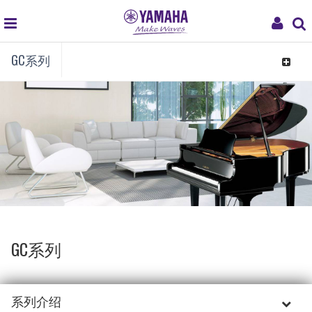
global
My
GC系列
navigation
Acco
Toggle
navigat
GC系列
系列介绍