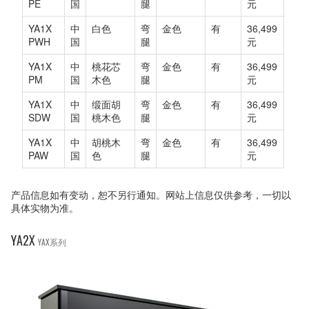
PE
国
腿
元
YA1X
中
白色
弯
金色
有
36,499
PWH
国
腿
元
YA1X
中
桃花芯
弯
金色
有
36,499
PM
国
木色
腿
元
YA1X
中
缎面胡
弯
金色
有
36,499
SDW
国
桃木色
腿
元
YA1X
中
胡桃木
弯
金色
有
36,499
PAW
国
色
腿
元
产品信息如有变动，恕不另行通知。网站上信息仅供参考，一切以
具体实物为准。
YA2X
YAX系列