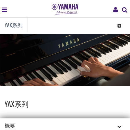
global
My
YAX系列
navigation
Acco
Toggle
navigat
YAX系列
概要