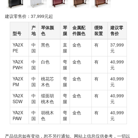
建议零售价：37,999元起
产
琴体颜
琴
金属配
缓降
建议零
型号
地
色
腿
件颜色
装置
售价
YA2X
中
黑色
直
金色
有
37,999
PE
国
腿
元
YA2X
中
白色
弯
金色
有
40,999
PWH
国
腿
元
YA2X
中
桃花芯
弯
金色
有
40,999
PM
国
木色
腿
元
YA2X
中
缎面胡
弯
金色
有
40,999
SDW
国
桃木色
腿
元
YA2X
中
胡桃木
弯
金色
有
40,999
PAW
国
色
腿
元
产品信息如有变动，恕不另行通知。网站上信息仅供参考，一切以