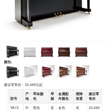
颜色:
建议零售价：33,499元起
产
琴体颜
琴
金属配
缓降
建议零
型号
地
色
腿
件颜色
装置
售价
YA1X
中
黑色
直
金色
有
33,499