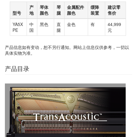
产
琴体
琴
金属配件
缓降
建议零
型号
地
颜色
腿
颜色
装置
售价
YA5X
中
黑色
直
金色
有
44,999
PE
国
腿
元
产品信息如有变动，恕不另行通知。网站上信息仅供参考，一切以
具体实物为准。
产品目录