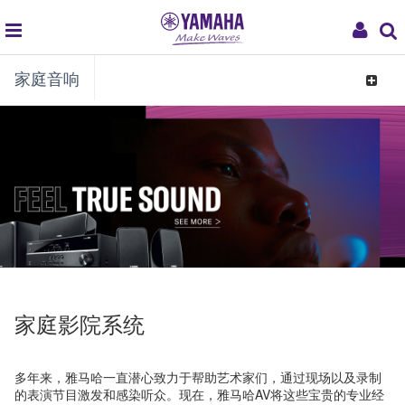
global
My
家庭音响
navigation
Acco
Toggle
navigat
家庭影院系统
多年来，雅马哈一直潜心致力于帮助艺术家们，通过现场以及录制
的表演节目激发和感染听众。现在，雅马哈AV将这些宝贵的专业经