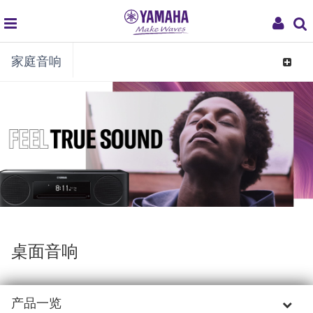
global
My
家庭音响
navigation
Acco
Toggle
navigat
桌面音响
产品一览