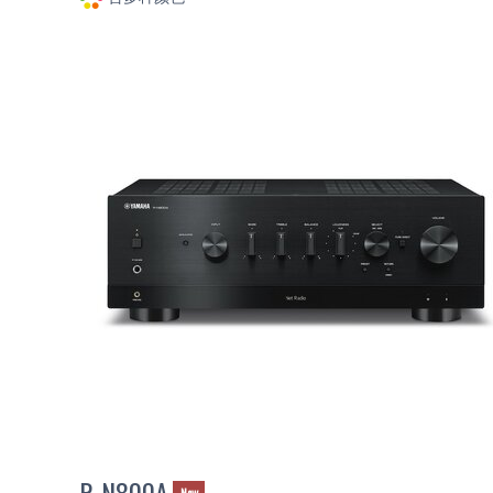
R-N800A
New