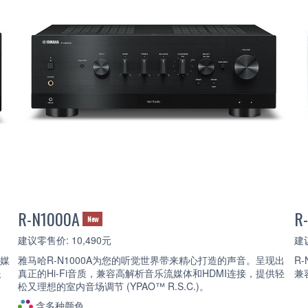
R-N1000A
R
New
建议零售价: 10,490元
建议
流媒
雅马哈R-N1000A为您的听觉世界带来精心打造的声音。呈现出
R
服
真正的Hi-Fi音质，兼容高解析音乐流媒体和HDMI连接，提供轻
兼
松又理想的室内音场调节 (YPAO™ R.S.C.)。
含多种颜色