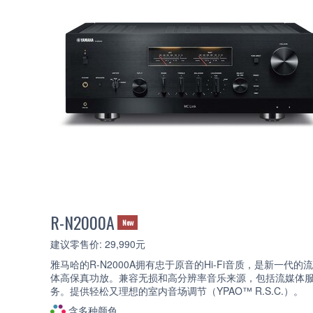
R-N2000A
New
建议零售价: 29,990元
雅马哈的R-N2000A拥有忠于原音的Hi-Fi音质，是新一代的
体高保真功放。兼容无损和高分辨率音乐来源，包括流媒体
务。提供轻松又理想的室内音场调节（YPAO™ R.S.C.）。
含多种颜色