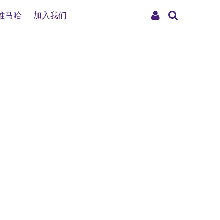
搜
My
雅马哈
加入我们
索
Account