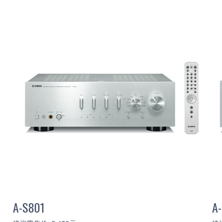
A-S801
A