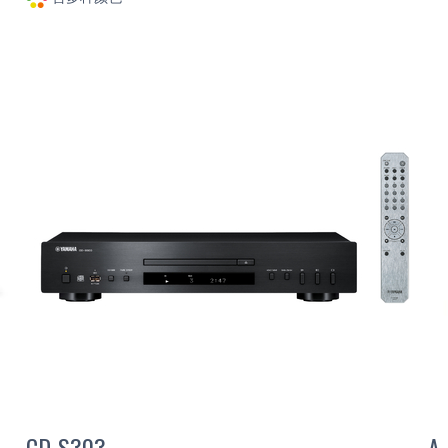
CD-S303
A