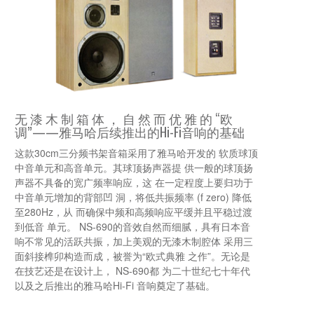
无 漆 木 制 箱 体 ， 自 然 而 优 雅 的 “欧
调”——雅马哈后续推出的Hi-Fi音响的基础
这款30cm三分频书架音箱采用了雅马哈开发的 软质球顶
中音单元和高音单元。其球顶扬声器提 供一般的球顶扬
声器不具备的宽广频率响应，这 在一定程度上要归功于
中音单元增加的背部凹 洞，将低共振频率 (f zero) 降低
至280Hz，从 而确保中频和高频响应平缓并且平稳过渡
到低音 单元。 NS-690的音效自然而细腻，具有日本音
响不常见的活跃共振，加上美观的无漆木制腔体 采用三
面斜接榫卯构造而成，被誉为“欧式典雅 之作”。无论是
在技艺还是在设计上， NS-690都 为二十世纪七十年代
以及之后推出的雅马哈Hi-Fi 音响奠定了基础。