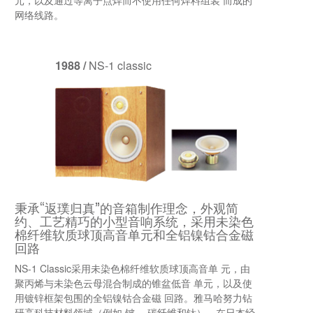
元，以及通过等离子点焊而不使用任何焊料组装 而成的
网络线路。
1988 /
NS-1 classic
秉承“返璞归真”的音箱制作理念，外观简
约、工艺精巧的小型音响系统，采用未染色
棉纤维软质球顶高音单元和全铝镍钴合金磁
回路
NS-1 Classic采用未染色棉纤维软质球顶高音单 元，由
聚丙烯与未染色云母混合制成的锥盆低音 单元，以及使
用镀锌框架包围的全铝镍钴合金磁 回路。雅马哈努力钻
研高科技材料领域（例如 铍、 碳纤维和钛），在日本经