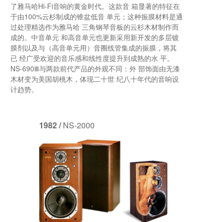
了雅马哈Hi-Fi音响的黄金时代。这款音 箱显著的特征在
于由100%云杉制成的锥盆低音 单元；这种振膜材料是通
过处理精选作为雅马哈 三角钢琴音板的云杉木材制作而
成的。中音单元 和高音单元也更新采用新开发的多层镀
膜剂以及与（高音单元用）音圈线管集成的振膜，将其
已 经广受欢迎的音乐感和线性度提升到成熟的水 平。
NS-690Ⅲ与两款前代产品的外观不同：外 部饰面由无漆
木材变为美国胡桃木，体现二十世 纪八十年代的音响设
计趋势。
1982 /
NS-2000