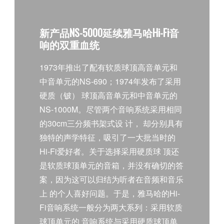
新产品NS-5000延续雅马哈Hi-Fi音
历史
响的双重血统
1973年推出了配有软质球顶高音单元和
中音单元的NS-690；1974年发布了采用
硬质（铍） 球顶高音单元和中音单元的
技术
NS-1000M。尽管两个音响系统采用相同
的30cm三分频书架式设 计， 却分别具有
独特的声学特征，吸引了一大批当时的
Hi-Fi爱好者。关于选择采用硬质球 顶还
是软质球顶单元的音箱，并没有确切的答
案，因为这可以归结为听者在音频和音乐
上 的个人喜好问题。于是，雅马哈的Hi-
Fi音响系统一般分为两大系列：采用软质
球顶单元的 音响系统与采用硬质球顶单