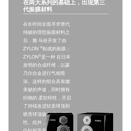
在两大系列的基础上，出现第三
代振膜材料
在长时间全面寻求替代
纯铍的理想振膜材料之
后，雅 马哈开发了由
®
ZYLON
制成的振膜；
®
ZYLON
是一种 在日本
发明的合成纤维，以蒙
乃尔合金进行气相喷
涂。这样的组合具有媲
美铍的声速，同时拥有
织物的 柔软特性，开启
了持续改进软质球顶和
硬质球顶扬声 器的可能
性。此外， NS-5000不
仅针对高音单元和中 音