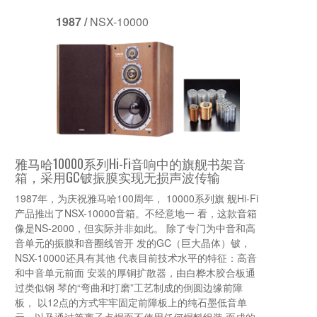
1987 /
NSX-10000
雅马哈10000系列Hi-Fi音响中的旗舰书架音
箱，采用GC铍振膜实现无损声波传输
1987年，为庆祝雅马哈100周年， 10000系列旗 舰Hi-Fi
产品推出了NSX-10000音箱。不经意地一 看，这款音箱
像是NS-2000，但实际并非如此。 除了专门为中音和高
音单元的振膜和音圈线管开 发的GC（巨大晶体）铍，
NSX-10000还具有其他 代表目前技术水平的特征：高音
和中音单元前面 安装的厚铜扩散器，由白桦木胶合板通
过类似钢 琴的“弯曲和打磨”工艺制成的倒圆边缘前障
板， 以12点的方式牢牢固定前障板上的纯石墨低音单