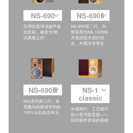
NS-690
NS-690Ⅱ
采用软质球顶扬声器
NS-690第二代，内
的音箱，被誉为“欧
部采用为NS-1000M
式典雅之作”
开发的技术进行优
化，外观没有变化
NS-690Ⅲ
NS-1
classic
690系列第三代，采
用雅马哈获得专利的
外观简约、工艺精巧
100%云杉低音单元
的小型书架音箱——
回归制作音箱的基础