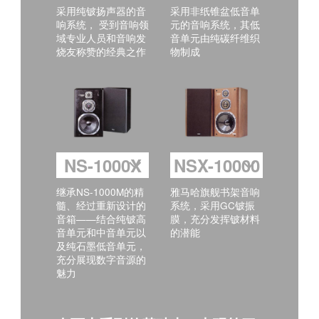
采用纯铍扬声器的音
采用非纸锥盆低音单
响系统， 受到音响领
元的音响系统，其低
域专业人员和音响发
音单元由纯碳纤维织
烧友称赞的经典之作
物制成
NS-1000X
NSX-10000
继承NS-1000M的精
雅马哈旗舰书架音响
髓、经过重新设计的
系统，采用GC铍振
音箱——结合纯铍高
膜，充分发挥铍材料
音单元和中音单元以
的潜能
及纯石墨低音单元，
充分展现数字音源的
魅力