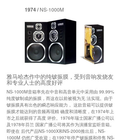
1974 /
NS-1000M
雅马哈杰作中的纯铍振膜，受到音响发烧友
和专业人士的高度好评
NS-1000M音箱率先在中音和高音单元中采用由 99.99%
纯度铍制成的振膜，而这在以前被视为无 法实现。由于
铍振膜具有出色的瞬态响应能力， 这款音箱可以提供铍
振膜才能达到的音频再现精 确度和清晰度，在1974年上
市之后就获得了高度 评价。1976年瑞士国家广播公司以
及1978年芬兰 国家广播公司将其作为演播室监听音箱。
即使在 后代产品NS-1000X和NS-2000推出后，NS-
1000M 仍然广受欢迎；在1997年停产铍振膜和停售 NS-