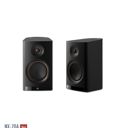
NX-70A
New