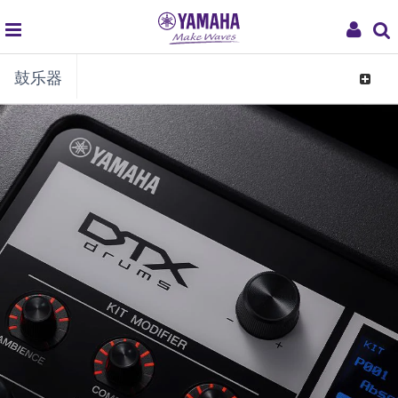
global
My
鼓乐器
navigation
Acco
Toggle
navigat