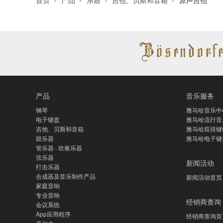
首页
产品
乐器
吉他、贝斯和音箱
原声吉他
产品
音乐服务
钢琴
雅马哈音乐中
电子键盘
雅马哈流行音
吉他、贝斯和音箱
雅马哈双排键
鼓乐器
雅马哈电子键
管乐器 · 吹奏乐器
弦乐器
新闻活动
打击乐器
合成器及音乐制作产品
新闻活动首页
家庭音响
专业音响
经销商查询
会议系统
App应用程序
经销商查询首