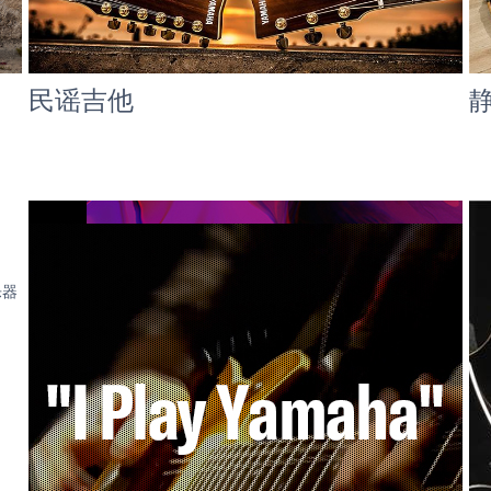
民谣吉他
乐器