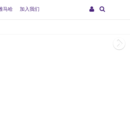
搜
My
雅马哈
加入我们
索
Account