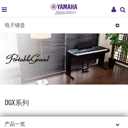
global
My
电子键盘
navigation
Acco
Toggle
navigat
DGX系列
产品一览