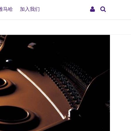
搜
My
雅马哈
加入我们
索
Account