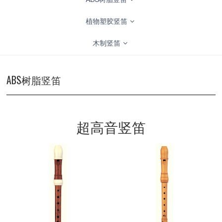
植物塑胶竖笛
木制竖笛
ABS树脂竖笛
超高音竖笛