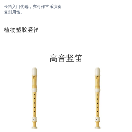
长笛入门优选，亦可作古乐演奏
复刻用笛。
植物塑胶竖笛
高音竖笛