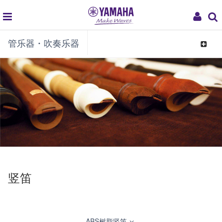
global
My
管乐器・吹奏乐器
navigation
Acco
Toggle
navigat
竖笛
ABS树脂竖笛