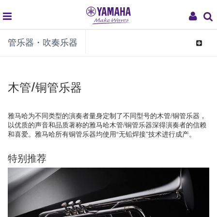
global
My
管乐器・吹奏乐器
navigation
Acco
Toggle
navigat
木管/铜管乐器
雅马哈为不同类型的演奏者量身定制了不同型号的木管/铜管乐器，
以优质的声音和品质著称的雅马哈木管/铜管乐器深得演奏者的信赖
和喜爱。雅马哈所有铜管乐器均使用“无铅焊接”技术进行成产。
特别推荐