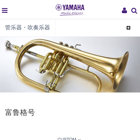
global
My
管乐器・吹奏乐器
navigation
Acco
Toggle
navigat
富鲁格号
CUSTOM