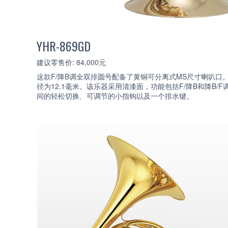
YHR-869GD
建议零售价: 84,000元
这款F/降B调全双排圆号配备了黄铜可分离式MS尺寸喇叭口
径为12.1毫米。该乐器采用清漆面，功能包括F/降B和降B/F
间的轻松切换、可调节的小指钩以及一个排水键。