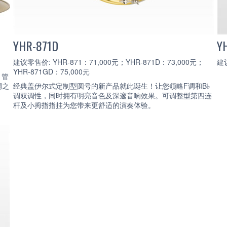
YHR-871D
Y
建议零售价: YHR-871：71,000元；YHR-871D：73,000元；
建议
YHR-871GD：75,000元
。管
调之
经典盖伊尔式定制型圆号的新产品就此诞生！让您领略F调和B♭
调双调性，同时拥有明亮音色及深邃音响效果。可调整型第四连
杆及小拇指指挂为您带来更舒适的演奏体验。