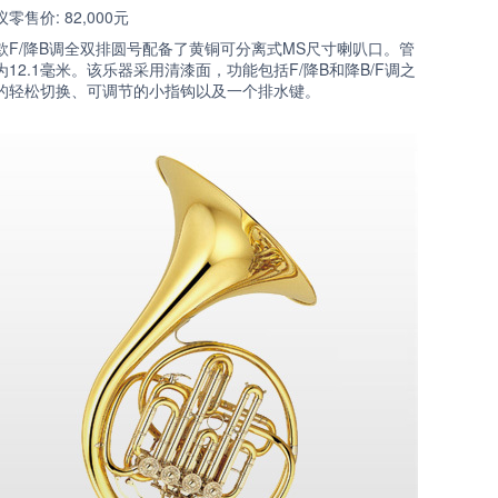
零售价: 82,000元
款F/降B调全双排圆号配备了黄铜可分离式MS尺寸喇叭口。管
为12.1毫米。该乐器采用清漆面，功能包括F/降B和降B/F调之
的轻松切换、可调节的小指钩以及一个排水键。