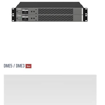
DME5 / DME3
New