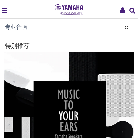
global
My
专业音响
navigation
Acco
Toggle
navigat
特别推荐