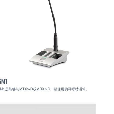
GM1
GM1是能够与MTX5-D或MRX7-D一起使用的寻呼站话筒。