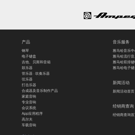
产品
音乐服务
钢琴
雅马哈音乐中
电子键盘
雅马哈流行音
吉他、贝斯和音箱
雅马哈双排键
鼓乐器
雅马哈电子键
管乐器 · 吹奏乐器
弦乐器
新闻活动
打击乐器
合成器及音乐制作产品
新闻活动首页
家庭音响
专业音响
经销商查询
会议系统
App应用程序
经销商查询首
高尔夫
车载音响