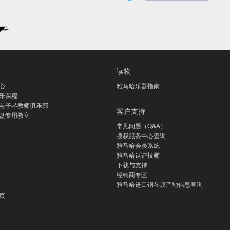
读物
心
雅马哈乐器指南
乐课程
电子琴教师俱乐部
客户支持
盘专用教室
常见问题（Q&A）
授权服务中心查询
雅马哈会员系统
雅马哈认证技师
下载与支持
经销商专区
雅马哈进口钢琴原产地信息查询
页