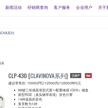
新闻活动
经销商查询
客户服务
企业用户
关于
INOVA系列
CLP-
430
服务
CLP-430
[
CLAVINOVA系列
]
已停产
New
建议零售价: 15000(PE)/12500(R)/12500(WH)元
88
键三传感器
渐层式逐〜配重锤感 (GH3）键盘
新型RGE（真实钢琴表现）音色引擎
14
种逼真的音色
复音数为128