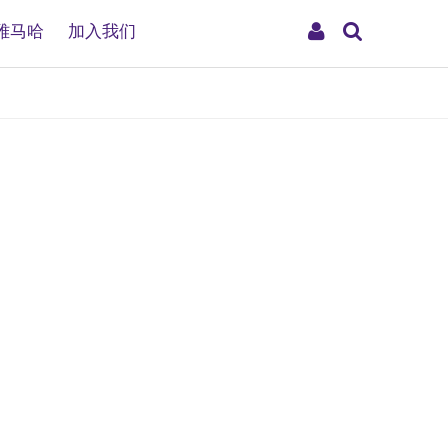
搜
My
雅马哈
加入我们
索
Account