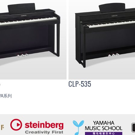
5
CLP-535
CLP-
OVA系列
430