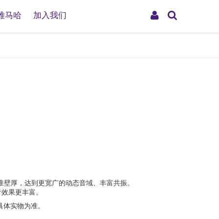
搜
My
雅马哈
加入我们
索
Account
标准壁厚，达到更宽广的动态音域、丰富共振。
声音效果更丰富。
具体实物为准。