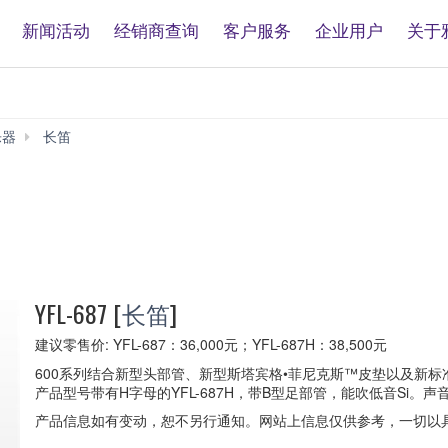
新闻活动
经销商查询
客户服务
企业用户
关于
乐器
长笛
YFL-
687
YFL-687
[
长笛
]
建议零售价: YFL-687：36,000元；YFL-687H：38,500元
600系列结合新型头部管、新型斯塔宾格•菲尼克斯™皮垫以及新
产品型号带有H字母的YFL-687H，带B型足部管，能吹低音Si。
产品信息如有变动，恕不另行通知。网站上信息仅供参考，一切以