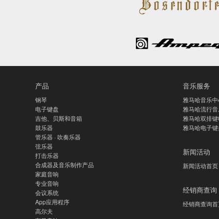
产品
音乐服务
钢琴
雅马哈音乐中
电子键盘
雅马哈流行音
吉他、贝斯和音箱
雅马哈双排键
鼓乐器
雅马哈电子键
管乐器 · 吹奏乐器
弦乐器
新闻活动
打击乐器
合成器及音乐制作产品
新闻活动首页
家庭音响
专业音响
经销商查询
会议系统
App应用程序
经销商查询首
高尔夫