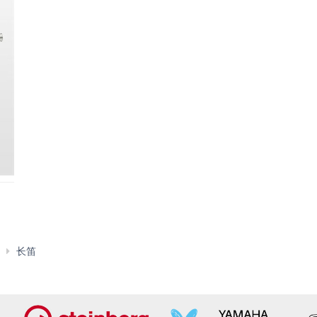
YFL-
长笛
687