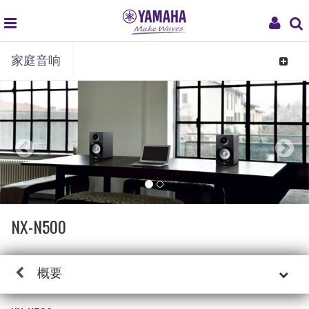
global
My
家庭音响
navigation
Acco
Toggle
navigat
NX-N500
概要