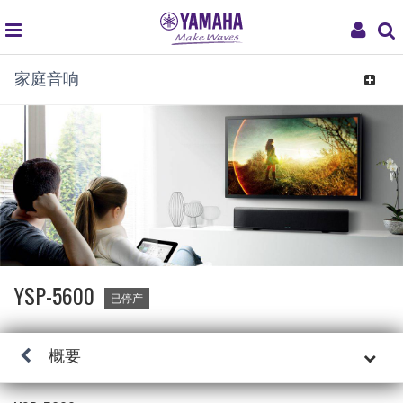
global
My
家庭音响
navigation
Acco
Toggle
navigat
YSP-5600
已停产
概要