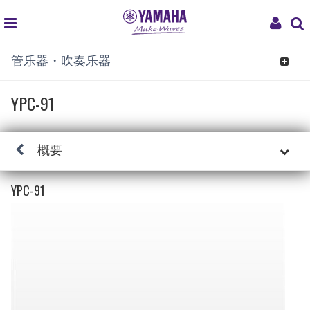
global
My
管乐器・吹奏乐器
navigation
Acco
Toggle
navigat
YPC-91
概要
YPC-91