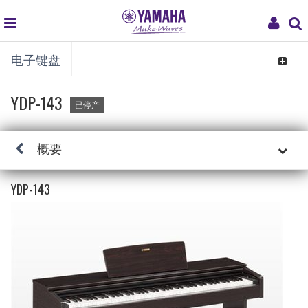
global
My
电子键盘
navigation
Acco
Toggle
navigat
YDP-143
已停产
概要
YDP-143