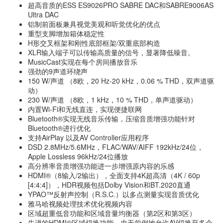
超高音质的ESS ES9026PRO SABRE DAC和SABRE9006AS
Ultra DAC
铝制前面板兼具视觉美观和听觉优化的优点
重型支脚增加箱体稳定性
H形交叉框架和刚性底部框架/双重底部构造
XLR输入端子可以传输高质量的信号，显著降低噪音。
MusicCast实现在每个房间播放音乐
强劲的9声道环绕声
150 W/声道 （8欧，20 Hz-20 kHz，0.06 % THD，双声道驱
动）
230 W/声道 （8欧，1 kHz，10 % THD，单声道驱动）
内置Wi-Fi和无线直连，实现便捷联网
Bluetooth®实现无线音乐传输，压缩音质增强功能针对
Bluetooth®进行优化
支持AirPlay 以及AV Controller应用程序
DSD 2.8MHz/5.6MHz，FLAC/WAV/AIFF 192kHz/24位，
Apple Lossless 96kHz/24位播放
高分辨率音质增强功能进一步增强原内容的乐感
HDMI®（8输入/2输出），全面支持4K超高清（4K / 60p
[4:4:4]），HDR视频包括Dolby Vision和BT.2020直通
YPAO™反射声控制（R.S.C.）以多点测量实现音质优化
雅马哈视频处理技术优化视频内容
区域超重低音功能和区域音量均衡器（第2区和第3区）
先进的HDMI®区域切换功能，史无前例地允许AV切换至多个