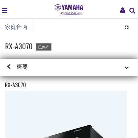
global
My
家庭音响
navigation
Acco
Toggle
navigat
RX-A3070
已停产
概要
RX-A3070