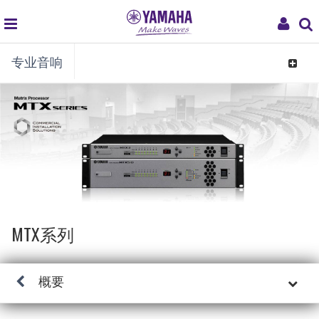
global
My
专业音响
navigation
Acco
Toggle
navigat
MTX系列
概要