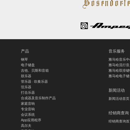
产品
音乐服务
钢琴
雅马哈音乐中
电子键盘
雅马哈流行音
吉他、贝斯和音箱
雅马哈双排键
鼓乐器
雅马哈电子键
管乐器 · 吹奏乐器
弦乐器
新闻活动
打击乐器
合成器及音乐制作产品
新闻活动首页
家庭音响
专业音响
经销商查询
会议系统
App应用程序
经销商查询首
高尔夫