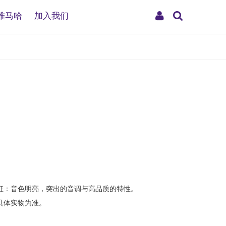
搜
My
雅马哈
加入我们
索
Account
征：音色明亮，突出的音调与高品质的特性。
具体实物为准。