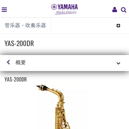
global
My
管乐器・吹奏乐器
navigation
Acco
Toggle
navigat
YAS-200DR
概要
YAS-200DR